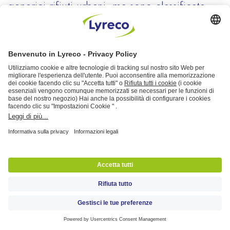
generici rifiuti urbani, ma sono classificate
come rifiuti speciali. Lo
smaltimento di toner
e cartucce
è regolamentato dal D. Lgs.
152/06 che suggerisce come il consumatore
possa consegnare le cartucce esauste in uno
dei negozi autorizzati che si occuperanno
della loro rigenerazione o della loro corretta
eliminazione. Pertanto, le cartucce non
possono essere gettate nella raccolta
differenziata della plastica, ma è sufficiente
recarsi presso un negozio di cartucce per
stampanti o rivolgersi a un’azienda
specializzata e consegnare le cartucce che
non possono più essere utilizzate.