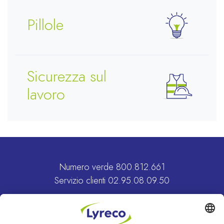
Pillole
Sicurezza sul
lavoro
Sostenibilità
Numero verde
800.812.661
Servizio clienti
02.95.08.09.50
Vai al sito Lyreco