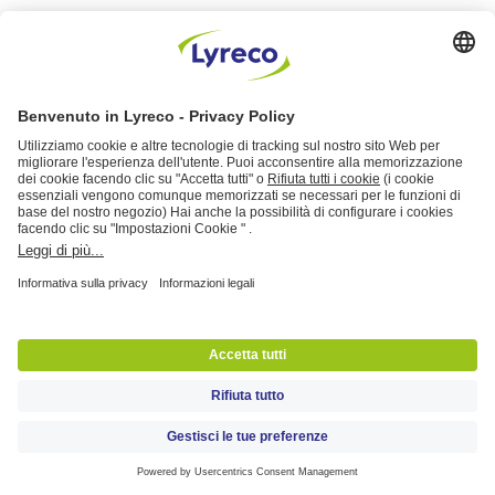
Cos'è un desktop computer? Una
guida completa e aggiornata
(giugno 2026)
Guide e approfondimenti
22 July 2025
8 Min
Allestimento sale riunioni: come
renderle funzionali e produttive
Guide e approfondimenti
23 May 2025
5 Min
Cos'è una docking station? Un