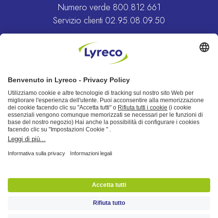
Numero verde
800.812.661
Servizio clienti
02.95.08.09.50
Vai al sito Lyreco
MAGGIORI INFORMAZIONI
Lyreco Italia S.r.l.: Partita IVA e n. iscrizione al Registro Imprese di Milano
11582010150 - REA n. 1478512,
capitale sociale Euro 1.000.000
interamente versato, soggetta alla direzione e al coordinamento del socio
unico Lyreco SAS.
Sede legale: Via Giovanni Mayr, 10 - 20122 Milano - Sede Uffici: via Papa
Giovanni Paolo II, snc, 20040, Cambiago (MI), Tel: 02.95.94.41,
Centro
di Distribuzione Nazionale: via Maestri del lavoro, 1, 29010, Monticelli