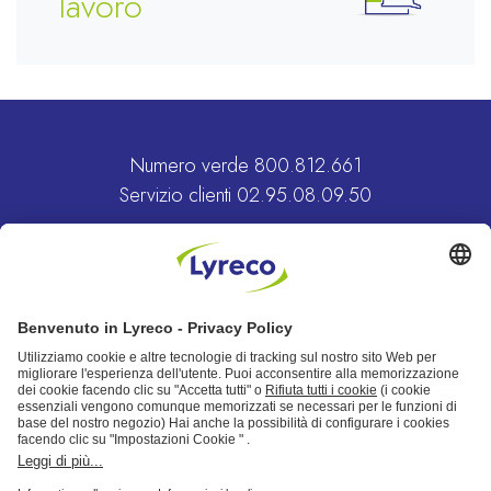
lavoro
Sostenibilità
Numero verde
800.812.661
Servizio clienti
02.95.08.09.50
Vai al sito Lyreco
MAGGIORI INFORMAZIONI
Lyreco Italia S.r.l.: Partita IVA e n. iscrizione al Registro Imprese di Milano