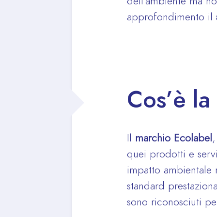
dell’ambiente ma non
approfondimento il
Cos’è la
Il
marchio Ecolabel
,
quei prodotti e serv
impatto ambientale r
standard prestazion
sono riconosciuti per