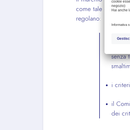
come tale deve rispe
regolano:
segue c
prodott
senza t
smalti
i crite
il Comi
dei crit