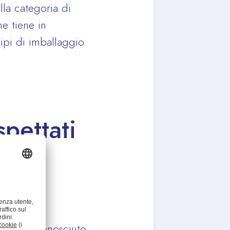
lla categoria di
he tiene in
tipi di imballaggio.
spettati
essere riconosciuto