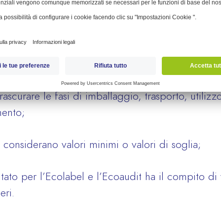
ttare i criteri della norma ISO 14024. Di seguito 
riteri definiti su base scientifica relativi all’intero
i che va dall’estrazione delle materie prime, alla
rascurare le fasi di imballaggio, trasporto, utiliz
mento;
ri considerano valori minimi o valori di soglia;
tato per l’Ecolabel e l’Ecoaudit ha il compito di v
eri.