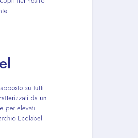
Scopri nel nostro
te.
el
apposto su tutti
atterizzati da un
e per elevati
archio Ecolabel