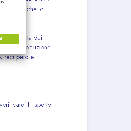
i principi che lo
 ciclo di vita dei
 fase di produzione,
zo, recupero e
erificare il rispetto