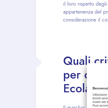
il loro rispetto degl
appartenenza del prod
considerazione il cic
Quali cri
per otte
Ecolabe
Il marchio Ecolabel 