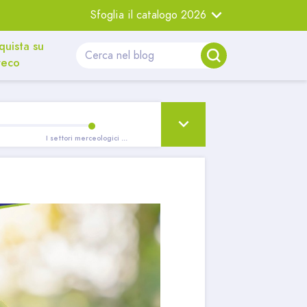
Sfoglia il catalogo 2026
quista su
reco
I settori merceologici e i prodotti Ecolabel