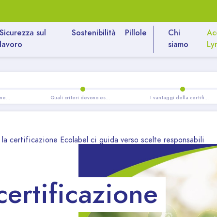
Sicurezza sul
Sostenibilità
Pillole
Chi
Ac
lavoro
siamo
Ly
Cos’è la certificazione Ecolabel
Quali criteri devono essere rispettati per ottenere la certificazione Ecolabel?
I vantaggi della certificazione Ecolabel per consumatori e imprese
la certificazione Ecolabel ci guida verso scelte responsabili
ertificazione