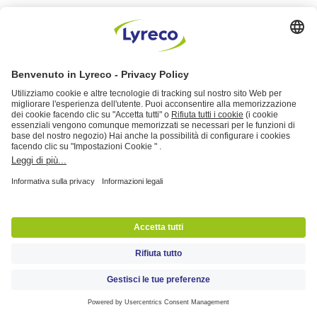
Verso la decarbonizzazione delle
aziende: cos’è la SBTi e cosa fa
Sostenibilità
08 November 2024
8 Min
Le bioplastiche non sono poi così
bio (per ora)
Sostenibilità
03 September 2024
6 Min
L'ecoansia è ormai troppo reale
per essere ignorata
Sostenibilità