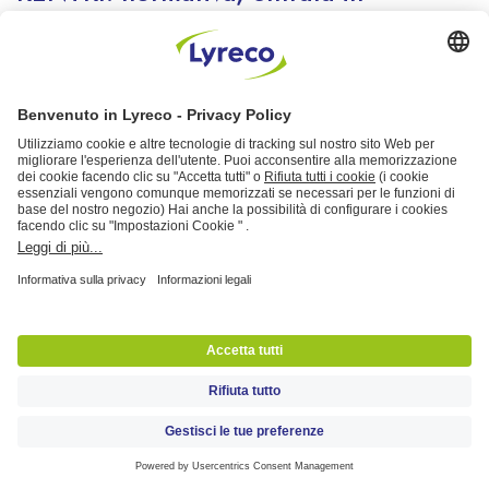
vigore e soggetti coinvolti
Sostenibilità
04 December 2025
5 Min
Come la certificazione Ecolabel ci
guida verso scelte responsabili
Sostenibilità
12 December 2024
6 Min
Verso la decarbonizzazione delle
aziende: cos’è la SBTi e cosa fa
Sostenibilità
08 November 2024
8 Min