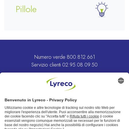
Pillole
Sicurezza sul
lavoro
Numero verde
800.812.661
Servizio clienti
02.95.08.09.50
Vai al sito Lyreco
MAGGIORI INFORMAZIONI