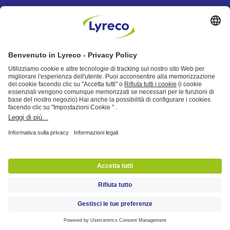
Vai al sito Lyreco
MAGGIORI INFORMAZIONI
Lyreco Italia S.r.l.: Partita IVA e n. iscrizione al Registro Imprese di Milano
11582010150 - REA n. 1478512,
capitale sociale Euro 1.000.000
interamente versato, soggetta alla direzione e al coordinamento del socio
unico Lyreco SAS.
Sede legale: Via Giovanni Mayr, 10 - 20122 Milano - Sede Uffici: via Papa
Giovanni Paolo II, snc, 20040, Cambiago (MI), Tel: 02.95.94.41,
Centro
di Distribuzione Nazionale: via Maestri del lavoro, 1, 29010, Monticelli
d'Ongina (PC), Tel: 3402580000