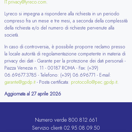
IT.privacy@lyreco.com
.
Lyreco si impegna a rispondere alla richiesta in un periodo
compreso fra un mese e tre mesi, a seconda della complessità
della richiesta e/o del numero di richieste pervenute alla
società.
In caso di controversia, è possibile proporre reclamo presso
la locale autorità di regolamentazione competente in materia di
privacy dei dati - Garante per la protezione dei dati personali -
Piazza Venezia n. 11 - 00187 ROMA - Fax: (+39)
06.69677.3785 - Telefono: (+39) 06.696771 - E-mail:
garante@gpdp.it
- Posta certificata:
protocollo@pec.gpdp.it
.
Aggiornata al 27 aprile 2026
Numero verde
800.812.661
Servizio clienti
02.95.08.09.50